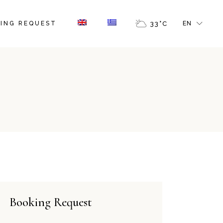
GR
ING REQUEST
33
°
C
EN
GR
Booking Request