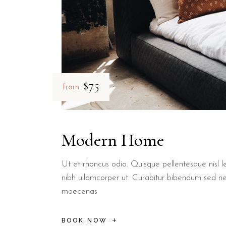
$75
from
Modern Home
Ut et rhoncus odio. Quisque pellentesque nisl le
nibh ullamcorper ut. Curabitur bibendum sed n
maecenas
BOOK NOW