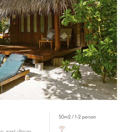
50m2
1-2 person
o, eget ultricies