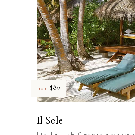
$80
from
Il Sole
Ut et rhoncus odio. Quisque pellentesque nisl le